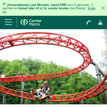
Zomervakantie Last Minutes:
vanaf €499
voor 4 personen, 3
nachten
en
betaal later of in 3x zonder kosten
met Klarna!
Boek
nu
Altijd een Center Parcs park in de buurt