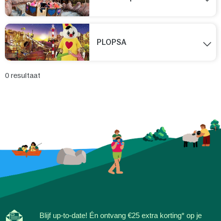
PLOPSA
0
resultaat
Blijf up-to-date! Én ontvang €25 extra korting* op je