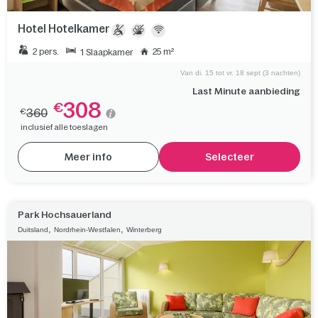
Hotel Hotelkamer
2 pers.
25 m²
1 Slaapkamer
Van di. 15 tot vr. 18 sept (3 nachten)
Last Minute aanbieding
308
€
360
€
inclusief alle toeslagen
Meer info
Selecteer
Park Hochsauerland
,
,
Duitsland
Nordrhein-Westfalen
Winterberg