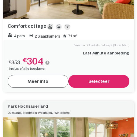
Comfort cottage
4 pers.
71 m²
2 Slaapkamers
Van ma. 21 tot do. 24 sept (3 nachten)
Last Minute aanbieding
304
€
353
€
inclusief alle toeslagen
Meer info
Selecteer
Park Hochsauerland
,
,
Duitsland
Nordrhein-Westfalen
Winterberg