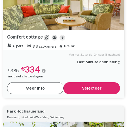
Comfort cottage
6 pers.
87,5 m²
3 Slaapkamers
Van ma. 21 tot do. 24 sept (3 nachten)
Last Minute aanbieding
334
€
385
€
inclusief alle toeslagen
Meer info
Selecteer
Park Hochsauerland
,
,
Duitsland
Nordrhein-Westfalen
Winterberg