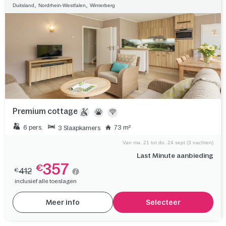
,
,
Duitsland
Nordrhein-Westfalen
Winterberg
Premium cottage
6 pers.
73 m²
3 Slaapkamers
Van ma. 21 tot do. 24 sept (3 nachten)
Last Minute aanbieding
357
€
412
€
inclusief alle toeslagen
Meer info
Selecteer