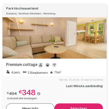
Park Hochsauerland
,
,
Duitsland
Nordrhein-Westfalen
Winterberg
Premium cottage
4 pers.
71m²
2 Slaapkamers
Van ma. 21 tot do. 24 sept (3 nachten)
Last Minute aanbieding
348
€
404
€
inclusief alle toeslagen
Meer info
Selecteer