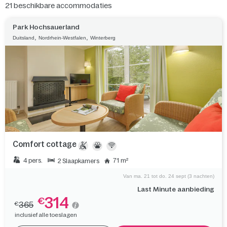
21
beschikbare accommodaties
Park Hochsauerland
,
,
Duitsland
Nordrhein-Westfalen
Winterberg
Comfort cottage
4 pers.
71 m²
2 Slaapkamers
Van ma. 21 tot do. 24 sept (3 nachten)
Last Minute aanbieding
314
€
365
€
inclusief alle toeslagen