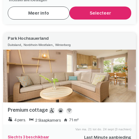
Meer info
Selecteer
Park Hochsauerland
,
,
Duitsland
Nordrhein-Westfalen
Winterberg
Premium cottage
4 pers.
71 m²
2 Slaapkamers
Van ma. 21 tot do. 24 sept (3 nachten)
Slechts 3 beschikbaar
Last Minute aanbieding