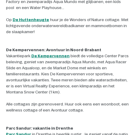
Factory en zwemparadijs Aqua Mundo met glijbanen, een kids
pool en een Water Playhouse...
Op
De Huttenheugte
huur je de Wonders of Nature cottage. Met
lichtgevende onderwaterwereldbadkamer en mammoetbomen in
de slaapkamer!
De Kempervennen: Avontuur in Noord-Brabant
Vakantiepark
De Kempervennen
biedt de volledige Center Parcs
beleving, geniet van zwemparadijs Aqua Mundo, met Aqua Racer
Slide en Aqualoop, en de Market Dome met winkels en
familierestaurants. Kies De Kempervennen voor sportieve,
avontuurlijke vakanties. Twee meren bieden alle wateractiviteiten,
er is een Virtual Reality Experience, een klimparadijs en het
Montana Snow Center (1 km).
Alle cottages zijn gerenoveerd. Huur ook eens een woonboot, een
wellness cottage of een Avontuur cottage.
Parc Sandur: vakantie in Drenthe
Parc Sandur
in Drenthe is heerlijk rustig. Je geniet vanaf de patio