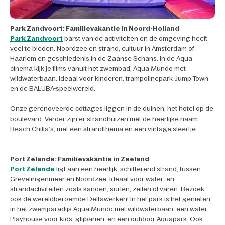
Park Zandvoort: Familievakantie in Noord-Holland
Park Zandvoort
barst van de activiteiten en de omgeving heeft
veel te bieden: Noordzee en strand, cultuur in Amsterdam of
Haarlem en geschiedenis in de Zaanse Schans. In de Aqua
cinema kijk je films vanuit het zwembad, Aqua Mundo met
wildwaterbaan. Ideaal voor kinderen: trampolinepark Jump Town
en de BALUBA-speelwereld.
Onze gerenoveerde cottages liggen in de duinen, het hotel op de
boulevard. Verder zijn er strandhuizen met de heerlijke naam
Beach Chilla’s, met een strandthema en een vintage sfeertje.
Port Zélande: Familievakantie in Zeeland
Port Zélande
ligt aan een heerlijk, schitterend strand, tussen
Grevelingenmeer en Noordzee. Ideaal voor water- en
strandactiviteiten zoals kanoën, surfen, zeilen of varen. Bezoek
ook de wereldberoemde Deltawerken! In het park is het genieten
in het zwemparadijs Aqua Mundo met wildwaterbaan, een water
Playhouse voor kids, glijbanen, en een outdoor Aquapark. Ook