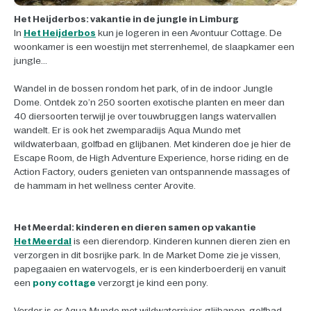
Het Heijderbos: vakantie in de jungle in Limburg
In
Het Heijderbos
kun je logeren in een Avontuur Cottage. De
woonkamer is een woestijn met sterrenhemel, de slaapkamer een
jungle...
Wandel in de bossen rondom het park, of in de indoor Jungle
Dome. Ontdek zo’n 250 soorten exotische planten en meer dan
40 diersoorten terwijl je over touwbruggen langs watervallen
wandelt. Er is ook het zwemparadijs Aqua Mundo met
wildwaterbaan, golfbad en glijbanen. Met kinderen doe je hier de
Escape Room, de High Adventure Experience, horse riding en de
Action Factory, ouders genieten van ontspannende massages of
de hammam in het wellness center Arovite.
Het Meerdal: kinderen en dieren samen op vakantie
Het Meerdal
is een dierendorp. Kinderen kunnen dieren zien en
verzorgen in dit bosrijke park. In de Market Dome zie je vissen,
papegaaien en watervogels, er is een kinderboerderij en vanuit
een
pony cottage
verzorgt je kind een pony.
Verder is er Aqua Mundo met wildwaterrivier, glijbanen, golfbad,