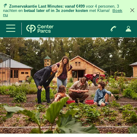
Zomervakantie Last Minutes:
vanaf €499
voor 4 personen, 3
nachten
en
betaal later of in 3x zonder kosten
met Klarna!
Boek
nu