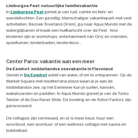
Limburgse Peel: natuurlijke familievakantie
In
Limburgse Peel
geniet je van rust, ruimte en fiets- en
wandeltochten. Een gezellig, kleinschaliger vakantiepark met veel
activiteiten. Bezoek Toverland (9 km), ga naar Aqua Mundo met de
waterglijbanen of maak een huifkartocht over de Peel. Voor
kinderen zijn er workshops, entertainment van Orry en vrienden,
speeltuinen, kinderbaden, kinderdisco...
Center Parcs: vakantie aan een meer
De Eemhof: middellandse zeevakantie in Flevoland
Geniet in
De Eemhof
actief van water, of om te ontspannen. Op de
Market Square met mediterrane plaza waan je je aan de
middellandse zee, op het Eemmeer kun je surfen, kanoën,
wakeboarden en paddlen. In Aqua Mundo geniet je van de Turbo
Twister of de Duo Racer Slide. De bowling en de Action Factory zijn
gerenoveerd.
De cottages zijn vernieuwd, en er is meer keus: huur een
woonboot, een avontuur- of een wellness cottage met sauna en
bubbelbad.