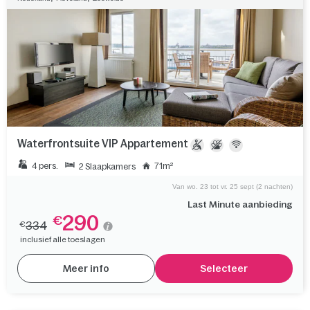
Waterfrontsuite VIP Appartement
4 pers.
71m²
2 Slaapkamers
Van wo. 23 tot vr. 25 sept (2 nachten)
Last Minute aanbieding
290
€
334
€
inclusief alle toeslagen
Meer info
Selecteer