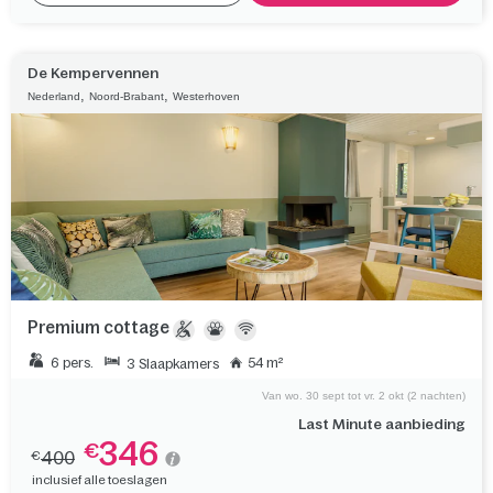
De Kempervennen
,
,
Nederland
Noord-Brabant
Westerhoven
Premium cottage
6 pers.
54 m²
3 Slaapkamers
Van wo. 30 sept tot vr. 2 okt (2 nachten)
Last Minute aanbieding
346
€
400
€
inclusief alle toeslagen