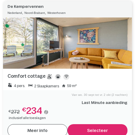
De Kempervennen
,
,
Nederland
Noord-Brabant
Westerhoven
Comfort cottage
4 pers.
59 m²
2 Slaapkamers
Van wo. 30 sept tot vr. 2 okt (2 nachten)
Last Minute aanbieding
234
€
272
€
inclusief alle toeslagen
Meer info
Selecteer