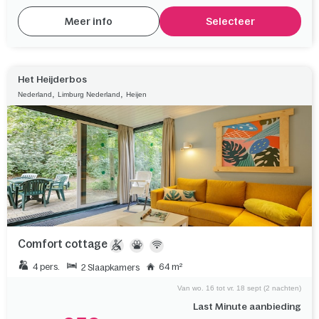
Meer info
Selecteer
Het Heijderbos
,
,
Nederland
Limburg Nederland
Heijen
Comfort cottage
4 pers.
64 m²
2 Slaapkamers
Van wo. 16 tot vr. 18 sept (2 nachten)
Last Minute aanbieding