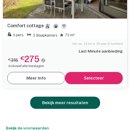
Comfort cottage
5 pers.
73 m²
3 Slaapkamers
Van wo. 23 tot vr. 25 sept (2 nachten)
Last Minute aanbieding
275
€
315
€
inclusief alle toeslagen
Meer info
Selecteer
Bekijk meer resultaten
Bekijk de voorwaarden