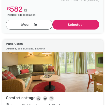
Van ma. 5 tot do. 8 okt (3 nachten)
582
€
inclusief alle toeslagen
Meer info
Selecteer
Park Allgäu
,
,
Duitsland
Zuid-Duitsland
Leutkirch
Comfort cottage