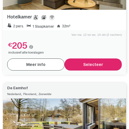
Hotelkamer
2 pers.
32m²
1 Slaapkamer
Van ma. 12 tot wo. 14 okt (2 nachten)
205
€
inclusief alle toeslagen
Meer info
Selecteer
De Eemhof
,
,
Nederland
Flevoland
Zeewolde