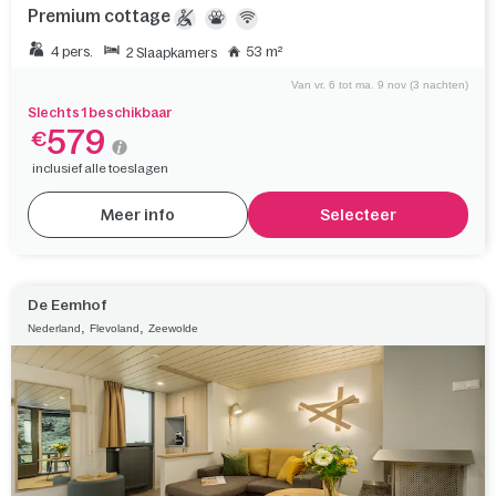
Premium cottage
4 pers.
53 m²
2 Slaapkamers
Van vr. 6 tot ma. 9 nov (3 nachten)
Slechts 1 beschikbaar
579
€
inclusief alle toeslagen
Meer info
Selecteer
De Eemhof
,
,
Nederland
Flevoland
Zeewolde