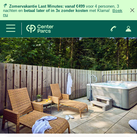
Zomervakantie Last Minutes:
vanaf €499
voor 4 personen, 3
nachten
en
betaal later of in 3x zonder kosten
met Klarna!
Boek
nu