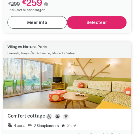
259
€
299
€
inclusief alle toeslagen
Meer info
Selecteer
Villages Nature Paris
,
,
Frankrijk
Parijs - Île De France
Marne La Vallée
Comfort cottage
4 pers.
54 m²
2 Slaapkamers