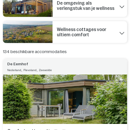
De omgeving als
verlengstuk van je wellness
Wellness cottages voor
ultiem comfort
134
beschikbare accommodaties
De Eemhof
,
,
Nederland
Flevoland
Zeewolde