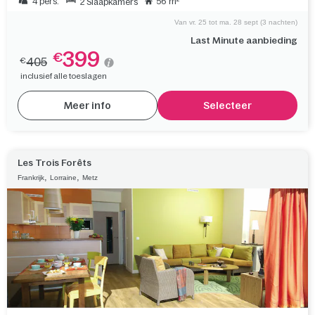
4 pers.
56 m²
2 Slaapkamers
Van vr. 25 tot ma. 28 sept (3 nachten)
Last Minute aanbieding
399
€
405
€
inclusief alle toeslagen
Meer info
Selecteer
Les Trois Forêts
,
,
Frankrijk
Lorraine
Metz