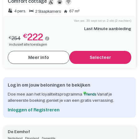
Comfort cottage
4 pers.
67 m²
2 Slaapkamers
Van wo. 30 sept tot vr. 2 okt (2 nachten)
Last Minute aanbieding
222
€
254
€
inclusief alle toeslagen
Meer info
Selecteer
Log in om jouw beloningen te bekijken
Doe mee aan het loyaliteitsprogramma
Vanaf je
allereerste boeking geniet je van een gratis verrassing.
Inloggen of Registreren
De Eemhof
,
,
Nederland
Flevoland
Zeewolde