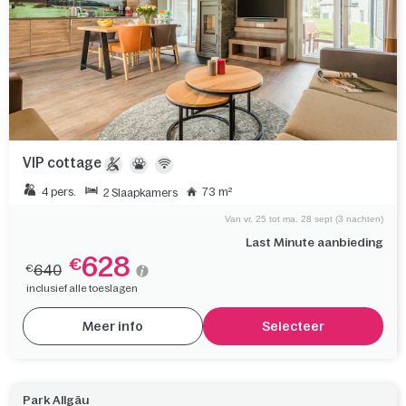
VIP cottage
4 pers.
73 m²
2 Slaapkamers
Van vr. 25 tot ma. 28 sept (3 nachten)
Last Minute aanbieding
628
€
640
€
inclusief alle toeslagen
Meer info
Selecteer
Park Allgäu