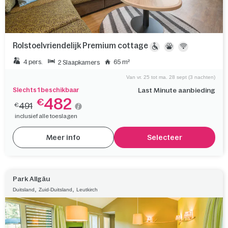
Rolstoelvriendelijk Premium cottage
4 pers.
65 m²
2 Slaapkamers
Van vr. 25 tot ma. 28 sept (3 nachten)
Slechts 1 beschikbaar
Last Minute aanbieding
482
€
491
€
inclusief alle toeslagen
Meer info
Selecteer
Park Allgäu
,
,
Duitsland
Zuid-Duitsland
Leutkirch