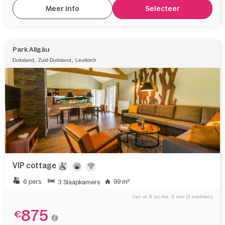
Meer info
Selecteer
Park Allgäu
,
,
Duitsland
Zuid-Duitsland
Leutkirch
VIP cottage
6 pers.
99 m²
3 Slaapkamers
Van vr. 6 tot ma. 9 nov (3 nachten)
875
€