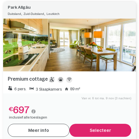
Park Allgäu
,
,
Duitsland
Zuid-Duitsland
Leutkirch
Premium cottage
6 pers.
89 m²
3 Slaapkamers
Van vr. 6 tot ma. 9 nov (3 nachten)
697
€
inclusief alle toeslagen
Meer info
Selecteer