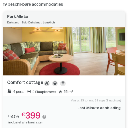
19
beschikbare accommodaties
Park Allgäu
,
,
Duitsland
Zuid-Duitsland
Leutkirch
Comfort cottage
4 pers.
56 m²
2 Slaapkamers
Van vr. 25 tot ma. 28 sept (3 nachten)
Last Minute aanbieding
399
€
405
€
inclusief alle toeslagen