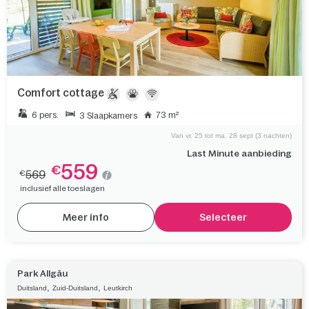
Comfort cottage
6 pers.
73 m²
3 Slaapkamers
Van vr. 25 tot ma. 28 sept (3 nachten)
Last Minute aanbieding
559
€
569
€
inclusief alle toeslagen
Meer info
Selecteer
Park Allgäu
,
,
Duitsland
Zuid-Duitsland
Leutkirch