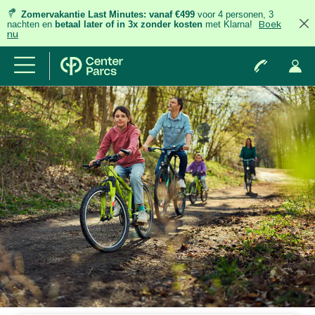
Zomervakantie Last Minutes:
vanaf €499
voor 4 personen, 3
nachten
en
betaal later of in 3x zonder kosten
met Klarna!
Boek
nu