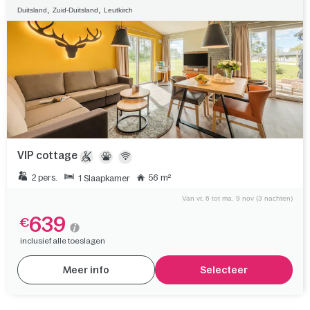
,
,
Duitsland
Zuid-Duitsland
Leutkirch
VIP cottage
2 pers.
56 m²
1 Slaapkamer
Van vr. 6 tot ma. 9 nov (3 nachten)
639
€
inclusief alle toeslagen
Meer info
Selecteer