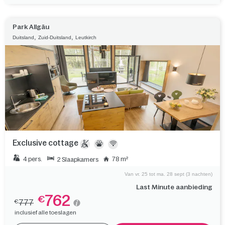
Park Allgäu
,
,
Duitsland
Zuid-Duitsland
Leutkirch
Exclusive cottage
4 pers.
78 m²
2 Slaapkamers
Van vr. 25 tot ma. 28 sept (3 nachten)
Last Minute aanbieding
762
€
777
€
inclusief alle toeslagen