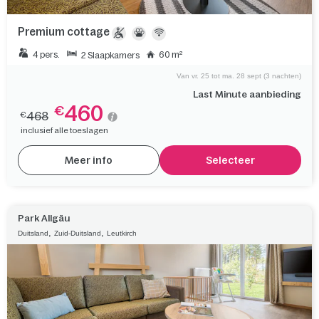
Premium cottage
4 pers.
60 m²
2 Slaapkamers
Van vr. 25 tot ma. 28 sept (3 nachten)
Last Minute aanbieding
460
€
468
€
inclusief alle toeslagen
Meer info
Selecteer
Park Allgäu
,
,
Duitsland
Zuid-Duitsland
Leutkirch