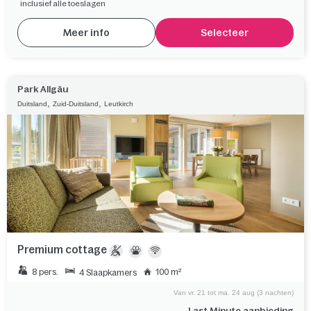
inclusief alle toeslagen
Meer info
Selecteer
Park Allgäu
,
,
Duitsland
Zuid-Duitsland
Leutkirch
Premium cottage
8 pers.
100 m²
4 Slaapkamers
Van vr. 21 tot ma. 24 aug (3 nachten)
Last Minute aanbieding