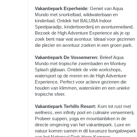
Vakantiepark Erperheide:
Geniet van Aqua
Mundo met snorkelbad, wildwaterbaan en
kinderbad. Ontdek het BALUBA Indoor
Speelparadijs, kinderboerderij en avontureneiland.
Bezoek de High Adventure Experience als je op
zoek bent naar wat avontuur. Ideaal voor gezinnen
die plezier en avontuur zoeken in een groen park.
Vakantiepark De Vossemeren:
Beleef Aqua
Mundo met tropische zwembaden en Monkey
Splash glijbaan. Ontdek de vele workshops,
watersport op de meren en de High Adventure
Experience. Perfect voor actieve gezinnen die
houden van klimmen, waterskiën en een unieke
tropische sfeer.
Vakantiepark Terhills Resort:
Kom tot rust met
wellness, een infinity pool en culinaire verwennerij.
Probeer suppen, yoga en mountainbiken in de
directe omgeving van het vakantiepark. Luxe en
natuur komen samen in dit luxueuze bungalowpark
aan het Nationaal Park Hoge Kempen.