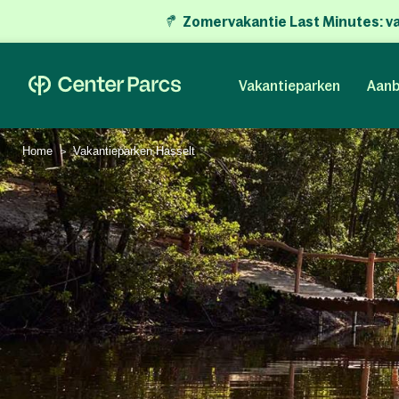
Zomervakantie Last Minutes:
v
Vakantieparken
Aanb
Home
Vakantieparken Hasselt