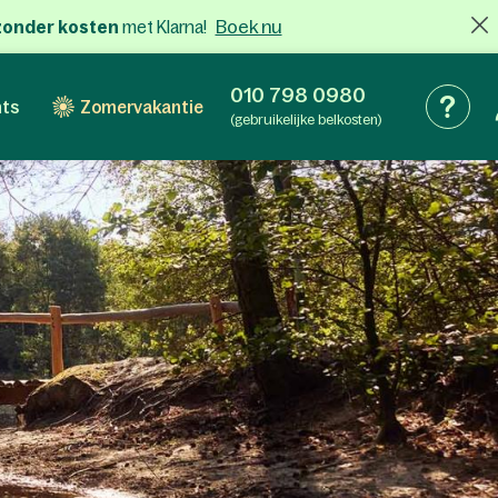
Boek nu
x zonder kosten
met Klarna!
010 798 0980
nts
Zomervakantie
(gebruikelijke belkosten)