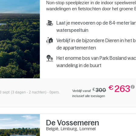
Non-stop speelplezier in de indoor speelwerel
wandelingen en fietstochten door het groene 
Laat je meevoeren op de 84-meter lan
waterspeeltuin
Verblijf in de bijzondere Dieren in het
de appartementen
Het enorme bos van Park Bosland wac
wandeling in de buurt
263
€
€
300
Verblijf vanaf
3 sept
(3 dagen - 2 nachten) - 0pers.
inclusief alle toeslagen
De Vossemeren
België
,
Limburg
,
Lommel