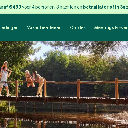
anaf €499
voor 4 personen, 3 nachten
en
betaal later of in 3
iedingen
Vakantie-ideeën
Ontdek
Meetings & Eve