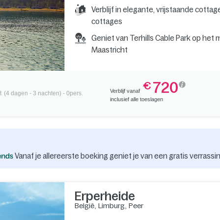
Verblijf in elegante, vrijstaande cotta
cottages
Geniet van Terhills Cable Park op het
Maastricht
720
€
Verblijf vanaf
t
(4 dagen - 3 nachten) - 0pers.
inclusief alle toeslagen
Vanaf je allereerste boeking geniet je van een gratis verrassin
Erperheide
België
,
Limburg
,
Peer