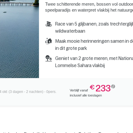
Twee schitterende meren, bossen vol outdoor e
speelparadijs en waterpret vlakbij het natuu
Race van 5 glijbanen, zoals trechterg
wildwaterbaan
Maak mooie herinneringen samen in d
in dit grote park
Geniet van 2 grote meren, met Nationa
Lommelse Sahara vlakbij
233
€
Verblijf vanaf
4 okt
(3 dagen - 2 nachten) - 0pers.
inclusief alle toeslagen