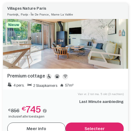
Villages Nature Paris
,
,
Frankrijk
Parijs - Île De France
Marne La Vallée
Nieuw
Premium cottage
4 pers.
57m²
2 Slaapkamers
Van vr. 2 tot ma. 5 okt (3 nachten)
Last Minute aanbieding
745
€
856
€
inclusief alle toeslagen
Meer info
Selecteer