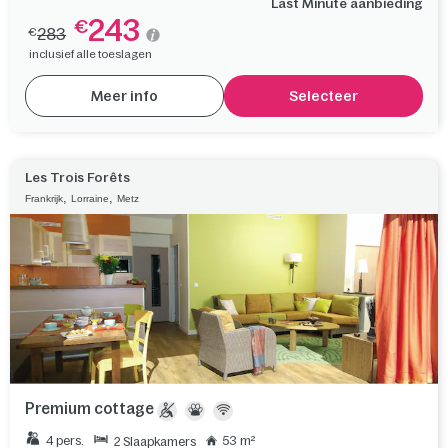
Last Minute aanbieding
243
€
283
€
inclusief alle toeslagen
Meer info
Selecteer
Les Trois Forêts
,
,
Frankrijk
Lorraine
Metz
Premium cottage
4 pers.
53 m²
2 Slaapkamers