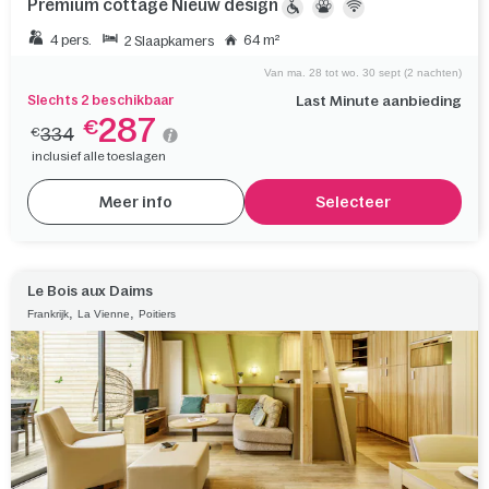
Premium cottage Nieuw design
4 pers.
64 m²
2 Slaapkamers
Van ma. 28 tot wo. 30 sept (2 nachten)
Slechts 2 beschikbaar
Last Minute aanbieding
287
€
334
€
inclusief alle toeslagen
Meer info
Selecteer
Le Bois aux Daims
,
,
Frankrijk
La Vienne
Poitiers