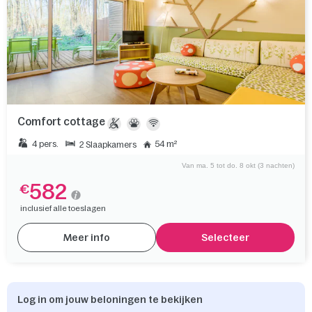
Comfort cottage
4 pers.
54 m²
2 Slaapkamers
Van ma. 5 tot do. 8 okt (3 nachten)
582
€
inclusief alle toeslagen
Meer info
Selecteer
Log in om jouw beloningen te bekijken