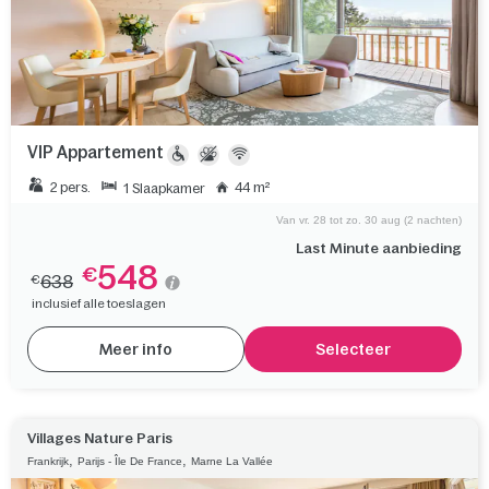
VIP Appartement
2 pers.
44 m²
1 Slaapkamer
Van vr. 28 tot zo. 30 aug (2 nachten)
Last Minute aanbieding
548
€
638
€
inclusief alle toeslagen
Meer info
Selecteer
Villages Nature Paris
,
,
Frankrijk
Parijs - Île De France
Marne La Vallée