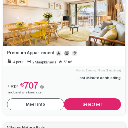
Premium Appartement
4 pers.
52 m²
2 Slaapkamers
Van vr. 2 tot ma. 5 okt (3 nachten)
Last Minute aanbieding
707
€
812
€
inclusief alle toeslagen
Meer info
Selecteer
Villages Nature Paris