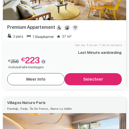
Premium Appartement
2 pers.
37 m²
1 Slaapkamer
Van ma. 5 tot wo. 7 okt (2 nachten)
Last Minute aanbieding
223
€
256
€
inclusief alle toeslagen
Meer info
Selecteer
Villages Nature Paris
,
,
Frankrijk
Parijs - Île De France
Marne La Vallée