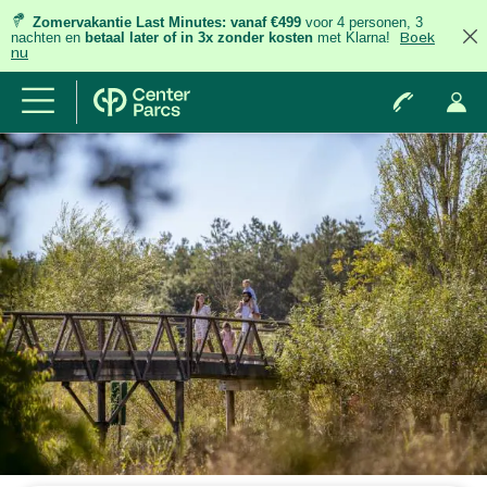
Zomervakantie Last Minutes:
vanaf €499
voor 4 personen, 3
nachten
en
betaal later of in 3x zonder kosten
met Klarna!
Boek
nu