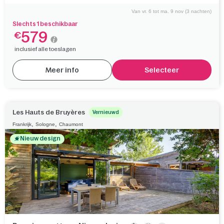
Van vr. 6 tot ma. 9 nov (3 nachten)
Slechts 1 beschikbaar
579
€
inclusief alle toeslagen
Meer info
Selecteer
Les Hauts de Bruyères
Vernieuwd
,
,
Frankrijk
Sologne
Chaumont
Nieuw design