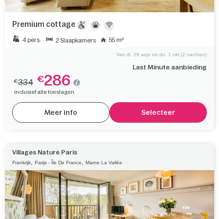
Premium cottage
4 pers.
55 m²
2 Slaapkamers
Van di. 29 sept tot do. 1 okt (2 nachten)
Last Minute aanbieding
286
€
334
€
inclusief alle toeslagen
Meer info
Selecteer
Villages Nature Paris
,
,
Frankrijk
Parijs - Île De France
Marne La Vallée