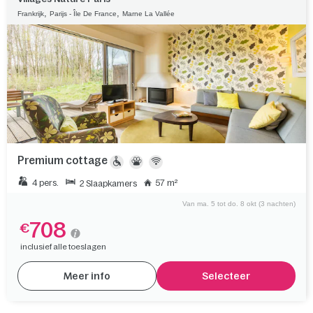
,
,
Frankrijk
Parijs - Île De France
Marne La Vallée
Premium cottage
4 pers.
57 m²
2 Slaapkamers
Van ma. 5 tot do. 8 okt (3 nachten)
708
€
inclusief alle toeslagen
Meer info
Selecteer