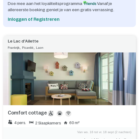
Doe mee aan het loyaliteitsprogramma
Vanaf je
allereerste boeking geniet je van een gratis verrassing.
Inloggen of Registreren
Le Lac d'Ailette
,
,
Frankrijk
Picardië
Laon
Comfort cottage
4 pers.
60 m²
2 Slaapkamers
Van wo. 16 tot vr. 18 sept (2 nachten)