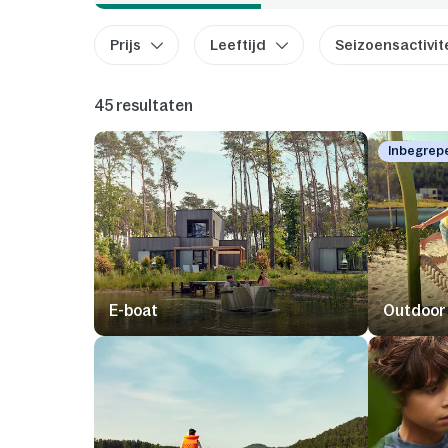
Prijs
Leeftijd
Seizoensactivit
45 resultaten
Inbegrep
E-boat
Outdoor 