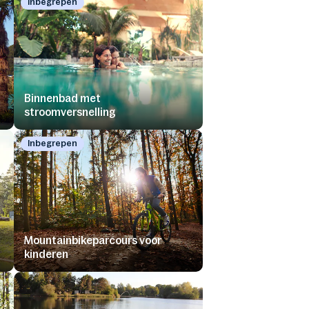
Inbegrepen
Binnenbad met
stroomversnelling
Inbegrepen
Mountainbikeparcours voor
kinderen