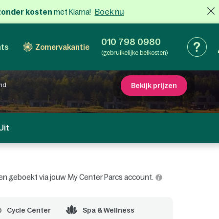
Boek nu
x zonder kosten
met Klarna!
010 798 0980
nts
Zomervakantie
(gebruikelijke belkosten)
ond
Bekijk prijzen
Uit
orden geboekt via jouw My Center Parcs account.
Cycle Center
Spa & Wellness