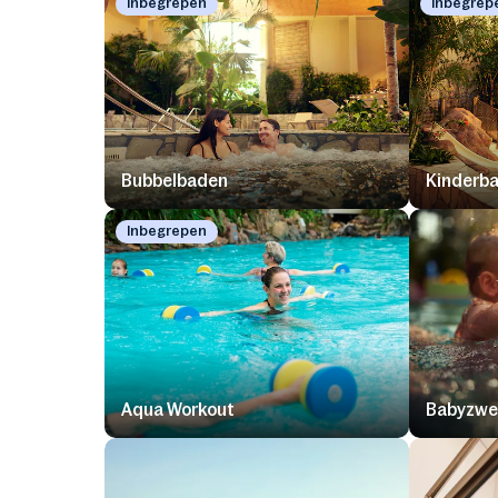
Inbegrepen
Inbegrep
Bubbelbaden
Kinderb
Inbegrepen
Aqua Workout
Babyzw