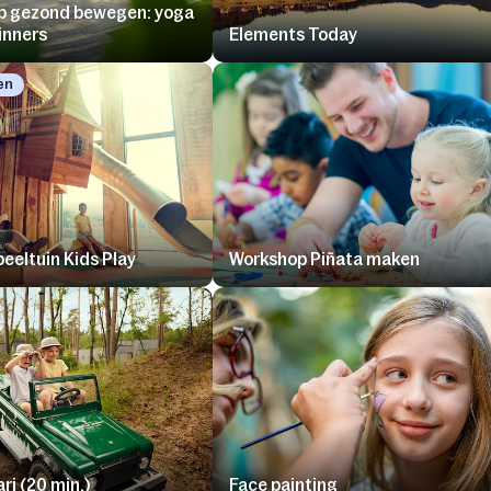
p gezond bewegen: yoga
inners
Elements Today
en
peeltuin Kids Play
Workshop Piñata maken
ri (20 min.)
Face painting