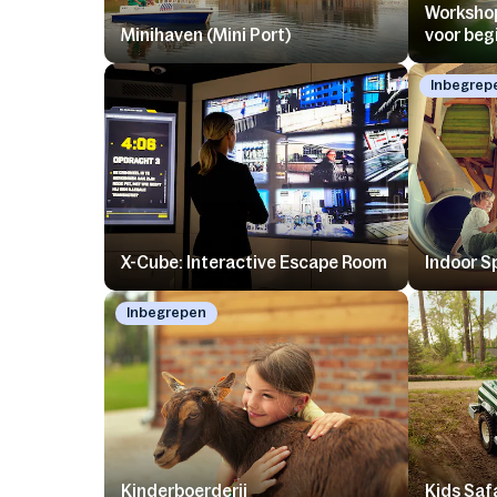
Worksho
Minihaven (Mini Port)
voor beg
Inbegrep
X-Cube: Interactive Escape Room
Indoor S
Inbegrepen
Kinderboerderij
Kids Safa