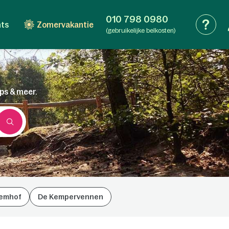
010 798 0980
nts
Zomervakantie
(gebruikelijke belkosten)
ips & meer.
emhof
De Kempervennen