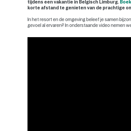
tijdens een vakantie in Belgisch Limburg.
Boek 
korte afstand te genieten van de prachtige omg
In het resort en de omgeving beleef je samen bijzon
gevoel al ervaren? In onderstaande video nemen we