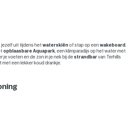
jezelf uit tijdens het
waterskiën
of stap op een
wakeboard
.
et
opblaasbare Aquapark
, een klimparadijs op het water met
 je voeten en de zon in je nek bij de
strandbar
van Terhills
 met een lekker koud drankje.
oning