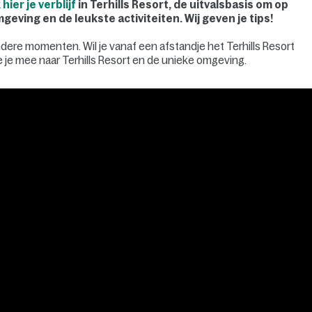
hier je verblijf
in Terhills Resort, de uitvalsbasis om op
eving en de leukste activiteiten. Wij geven je tips!
dere momenten. Wil je vanaf een afstandje het Terhills Resort
 je mee naar Terhills Resort en de unieke omgeving.