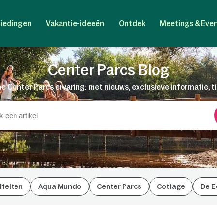
iedingen
Vakantie-ideeën
Ontdek
Meetings & Eve
Center Parcs Blog
e Center Parcs ervaring: met nieuws, exclusieve informatie, t
iteiten
Aqua Mundo
Center Parcs
Cottage
De E