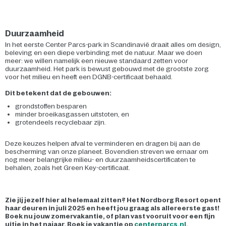
Duurzaamheid
In het eerste Center Parcs-park in Scandinavië draait alles om design,
beleving en een diepe verbinding met de natuur. Maar we doen
meer: we willen namelijk een nieuwe standaard zetten voor
duurzaamheid. Het park is bewust gebouwd met de grootste zorg
voor het milieu en heeft een DGNB-certificaat behaald.
Dit betekent dat de gebouwen:
grondstoffen besparen
minder broeikasgassen uitstoten, en
grotendeels recyclebaar zijn.
Deze keuzes helpen afval te verminderen en dragen bij aan de
bescherming van onze planeet. Bovendien streven we ernaar om
nog meer belangrijke milieu- en duurzaamheidscertificaten te
behalen, zoals het Green Key-certificaat.
Zie jij jezelf hier al helemaal zitten? Het Nordborg Resort opent
haar deuren in juli 2025 en heeft jou graag als allereerste gast!
Boek nu jouw zomervakantie, of plan vast vooruit voor een fijn
uitje in het najaar. Boek je vakantie op
centerparcs.nl.