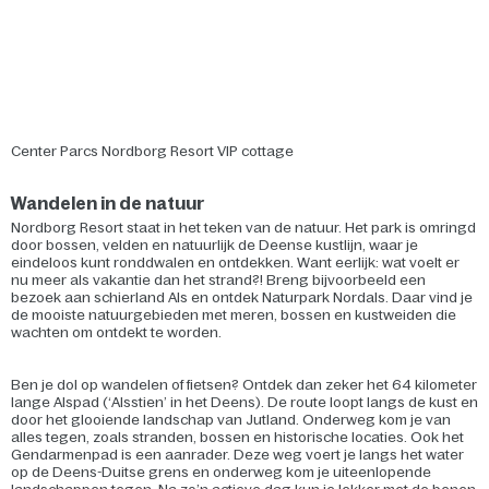
Center Parcs Nordborg Resort VIP cottage
Wandelen in de natuur
Nordborg Resort staat in het teken van de natuur. Het park is omringd
door bossen, velden en natuurlijk de Deense kustlijn, waar je
eindeloos kunt ronddwalen en ontdekken. Want eerlijk: wat voelt er
nu meer als vakantie dan het strand?! Breng bijvoorbeeld een
bezoek aan schierland Als en ontdek Naturpark Nordals. Daar vind je
de mooiste natuurgebieden met meren, bossen en kustweiden die
wachten om ontdekt te worden.
Ben je dol op wandelen of fietsen? Ontdek dan zeker het 64 kilometer
lange Alspad (‘Alsstien’ in het Deens). De route loopt langs de kust en
door het glooiende landschap van Jutland. Onderweg kom je van
alles tegen, zoals stranden, bossen en historische locaties. Ook het
Gendarmenpad is een aanrader. Deze weg voert je langs het water
op de Deens-Duitse grens en onderweg kom je uiteenlopende