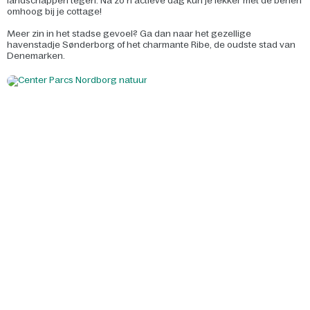
landschappen tegen. Na zo’n actieve dag kun je lekker met de benen
omhoog bij je cottage!
Meer zin in het stadse gevoel? Ga dan naar het gezellige
havenstadje Sønderborg of het charmante Ribe, de oudste stad van
Denemarken.