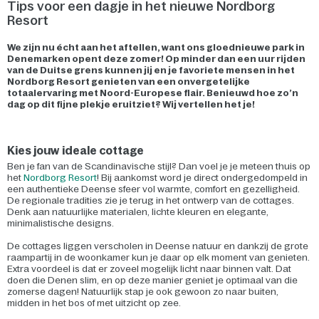
Tips voor een dagje in het nieuwe Nordborg
Resort
We zijn nu écht aan het aftellen, want ons gloednieuwe park in
Denemarken opent deze zomer! Op minder dan een uur rijden
van de Duitse grens kunnen jij en je favoriete mensen in het
Nordborg Resort genieten van een onvergetelijke
totaalervaring met Noord-Europese flair. Benieuwd hoe zo’n
dag op dit fijne plekje eruitziet? Wij vertellen het je!
Kies jouw ideale cottage
Ben je fan van de Scandinavische stijl? Dan voel je je meteen thuis op
het
Nordborg Resort
! Bij aankomst word je direct ondergedompeld in
een authentieke Deense sfeer vol warmte, comfort en gezelligheid.
De regionale tradities zie je terug in het ontwerp van de cottages.
Denk aan natuurlijke materialen, lichte kleuren en elegante,
minimalistische designs.
De cottages liggen verscholen in Deense natuur en dankzij de grote
raampartij in de woonkamer kun je daar op elk moment van genieten.
Extra voordeel is dat er zoveel mogelijk licht naar binnen valt. Dat
doen die Denen slim, en op deze manier geniet je optimaal van die
zomerse dagen! Natuurlijk stap je ook gewoon zo naar buiten,
midden in het bos of met uitzicht op zee.