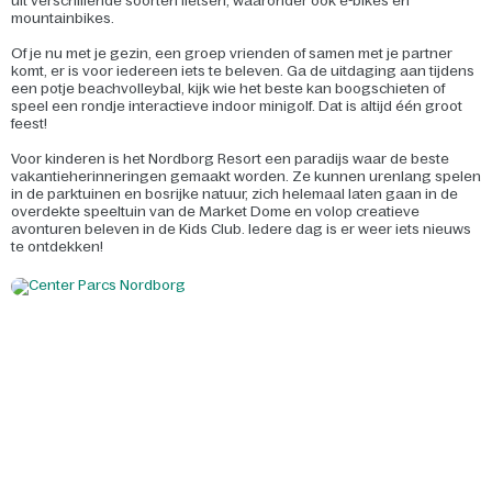
uit verschillende soorten fietsen, waaronder ook e-bikes en
mountainbikes.
Of je nu met je gezin, een groep vrienden of samen met je partner
komt, er is voor iedereen iets te beleven. Ga de uitdaging aan tijdens
een potje beachvolleybal, kijk wie het beste kan boogschieten of
speel een rondje interactieve indoor minigolf. Dat is altijd één groot
feest!
Voor kinderen is het Nordborg Resort een paradijs waar de beste
vakantieherinneringen gemaakt worden. Ze kunnen urenlang spelen
in de parktuinen en bosrijke natuur, zich helemaal laten gaan in de
overdekte speeltuin van de Market Dome en volop creatieve
avonturen beleven in de Kids Club. Iedere dag is er weer iets nieuws
te ontdekken!