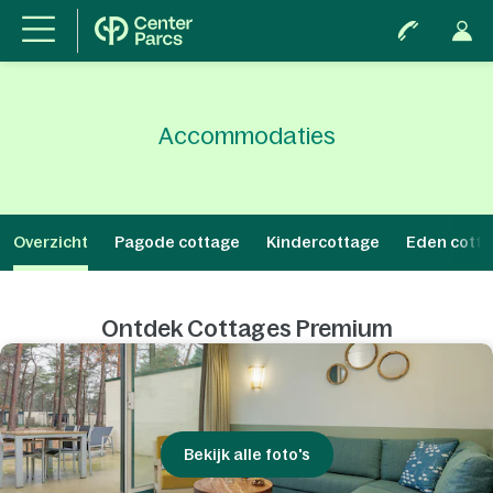
Accommodaties
Overzicht
Pagode cottage
Kindercottage
Eden cott
Ontdek Cottages Premium
Bekijk alle foto's