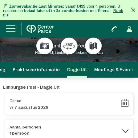
Zomervakantie Last Minutes:
vanaf €499
voor 4 personen, 3
nachten
en
betaal later of in 3x zonder kosten
met Klarna!
Boek
nu
Limburgse Peel
Nederland, Limburg Nederland, America
ng
Praktische informatie
Dagje Uit
Meetings & Events
Limburgse Peel - Dagje Uit
Datum
Aantal personen
1 persoon