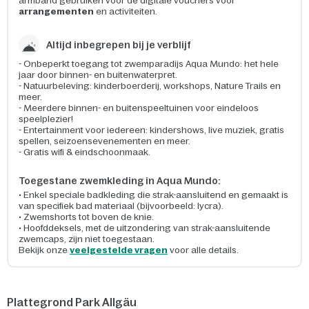
armband gebruiken voor de digitale vouchers voor
arrangementen
en activiteiten.
Altijd inbegrepen bij je verblijf
- Onbeperkt toegang tot zwemparadijs Aqua Mundo: het hele
jaar door binnen- en buitenwaterpret.
- Natuurbeleving: kinderboerderij, workshops, Nature Trails en
meer.
- Meerdere binnen- en buitenspeeltuinen voor eindeloos
speelplezier!
- Entertainment voor iedereen: kindershows, live muziek, gratis
spellen, seizoensevenementen en meer.
- Gratis wifi & eindschoonmaak.
Toegestane zwemkleding in Aqua Mundo:
• Enkel speciale badkleding die strak-aansluitend en gemaakt is
van specifiek bad materiaal (bijvoorbeeld: lycra).
• Zwemshorts tot boven de knie.
• Hoofddeksels, met de uitzondering van strak-aansluitende
zwemcaps, zijn niet toegestaan.
Bekijk onze
veelgestelde vragen
voor alle details.
Plattegrond Park Allgäu