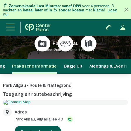
Zomervakantie Last Minutes:
vanaf €499
voor 4 personen, 3
nachten
en
betaal later of in 3x zonder kosten
met Klarna!
Boek
nu
Park Allgäu
Duitsland, Zuid-Duitsland, Leutkirch
ng
Praktische informatie
Dagje Uit
Meetings & Events
Park Allgäu - Route & Plattegrond
Toegang en routebeschrijving
Adres
Park Allgäu,
Allgäuallee 40