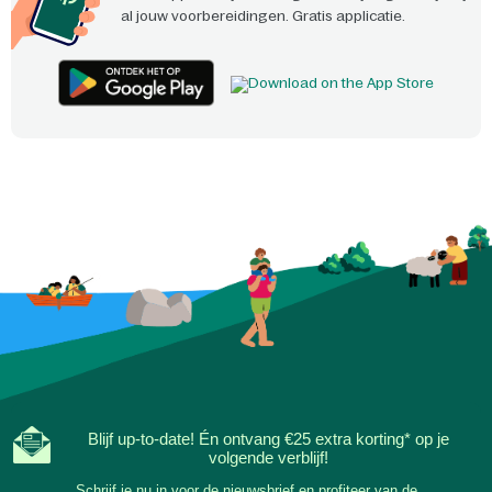
al jouw voorbereidingen. Gratis applicatie.
Blijf up-to-date! Én ontvang €25 extra korting* op je
volgende verblijf!
Schrijf je nu in voor de nieuwsbrief en profiteer van de