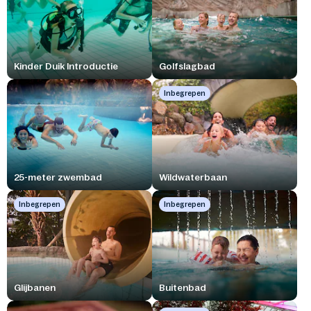
Kinder Duik Introductie
Golfslagbad
Inbegrepen
25-meter zwembad
Wildwaterbaan
Inbegrepen
Inbegrepen
Glijbanen
Buitenbad