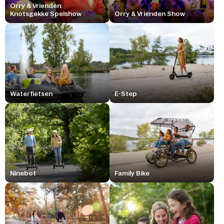
Orry & Vrienden:
Knotsgekke Spelshow
Orry & Vrienden Show
Waterfietsen
E-Step
Ninebot
Family Bike