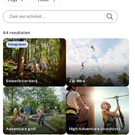
84 resultaten
Inbegrepen
Beleefboerderij
Zip Wire
Adventure golf
High Adventure (outdoor)