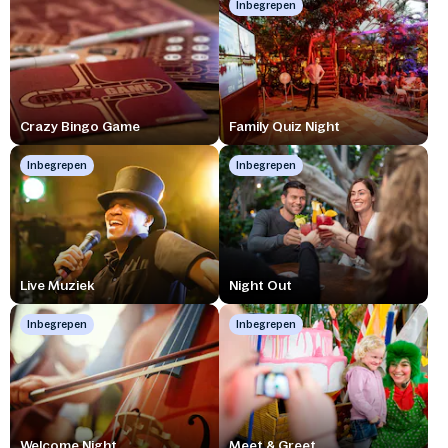
Inbegrepen
Crazy Bingo Game
Family Quiz Night
Inbegrepen
Inbegrepen
Live Muziek
Night Out
Inbegrepen
Inbegrepen
Welcome Night
Meet & Greet