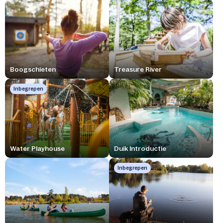
Boogschieten
Treasure River
Inbegrepen
Water Playhouse
Duik Introductie
Inbegrepen