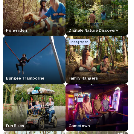
Ponyrijden
Digitale Nature Discovery
Inbegrepen
Bungee Trampoline
Family Rangers
Fun Bikes
Gametown