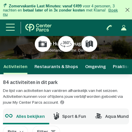
Zomervakantie Last Minutes:
vanaf €499
voor 4 personen, 3
nachten
en
betaal later of in 3x zonder kosten
met Klarna!
Boek
nu
De Huttenheugte
Nederland, Drenthe, Dalen
Activiteiten
Restaurants & Shops
Omgeving
Praktisc
84 activiteiten in dit park
De lijst van activiteiten kan variëren afhankelijk van het seizoen.
Activiteiten kunnen voor of tijdens jouw verblijf worden geboekt via
jouw My Center Parcs account.
Alles bekijken
Sport & Fun
Aqua Mundo
Prijs
Filter