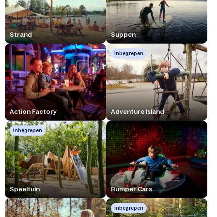
Strand
Suppen
Inbegrepen
Action Factory
Adventure Island
Inbegrepen
Speeltuin
Bumper Cars
Inbegrepen