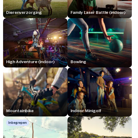
Dierenverzorging
Family Laser Battle (indoor)
High Adventure (indoor)
Bowling
Mountainbike
Indoor Minigolf
Inbegrepen