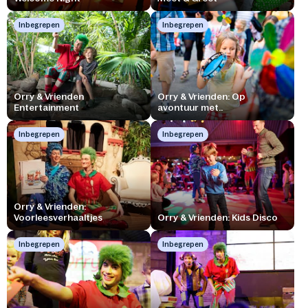
Inbegrepen
Inbegrepen
Orry & Vrienden
Orry & Vrienden: Op
Entertainment
avontuur met..
Inbegrepen
Inbegrepen
Orry & Vrienden:
Voorleesverhaaltjes
Orry & Vrienden: Kids Disco
Inbegrepen
Inbegrepen