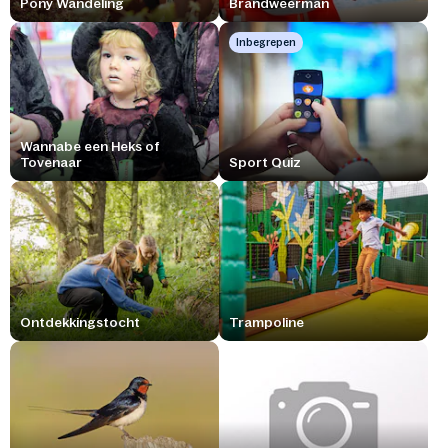
Pony Wandeling
Brandweerman
Inbegrepen
Wannabe een Heks of
Tovenaar
Sport Quiz
Ontdekkingstocht
Trampoline