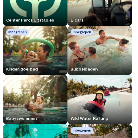
Center Parcs Uitstapjes
E-cars
Inbegrepen
Inbegrepen
Kinder-doe-bad
Bubbelbaden
Babyzwemmen
Wild Water Rafting
Inbegrepen