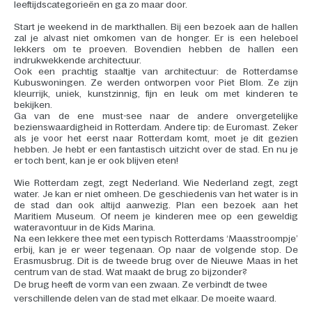
leeftijdscategorieën en ga zo maar door.
Start je weekend in de markthallen. Bij een bezoek aan de hallen
zal je alvast niet omkomen van de honger. Er is een heleboel
lekkers om te proeven. Bovendien hebben de hallen een
indrukwekkende architectuur.
Ook een prachtig staaltje van architectuur: de Rotterdamse
Kubuswoningen. Ze werden ontworpen voor Piet Blom. Ze zijn
kleurrijk, uniek, kunstzinnig, fijn en leuk om met kinderen te
bekijken.
Ga van de ene must-see naar de andere onvergetelijke
bezienswaardigheid in Rotterdam. Andere tip: de Euromast. Zeker
als je voor het eerst naar Rotterdam komt, moet je dit gezien
hebben. Je hebt er een fantastisch uitzicht over de stad. En nu je
er toch bent, kan je er ook blijven eten!
Wie Rotterdam zegt, zegt Nederland. Wie Nederland zegt, zegt
water. Je kan er niet omheen. De geschiedenis van het water is in
de stad dan ook altijd aanwezig. Plan een bezoek aan het
Maritiem Museum. Of neem je kinderen mee op een geweldig
wateravontuur in de Kids Marina.
Na een lekkere thee met een typisch Rotterdams ‘Maasstroompje’
erbij, kan je er weer tegenaan. Op naar de volgende stop. De
Erasmusbrug. Dit is de tweede brug over de Nieuwe Maas in het
centrum van de stad. Wat maakt de brug zo bijzonder?
De brug heeft de vorm van een zwaan. Ze verbindt de twee
verschillende delen van de stad met elkaar. De moeite waard.