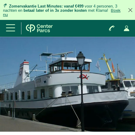
Zomervakantie Last Minutes:
vanaf €499
voor 4 personen, 3
nachten
en
betaal later of in 3x zonder kosten
met Klarna!
Boek
nu