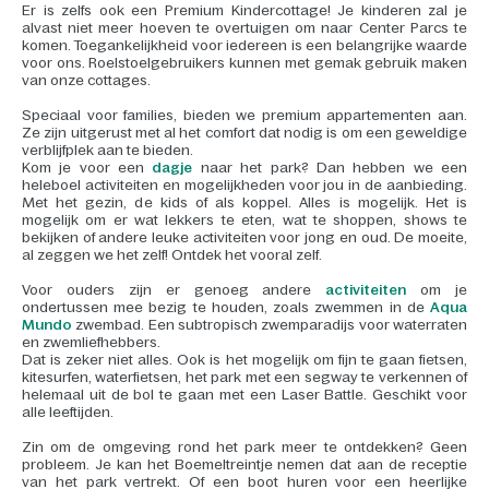
Er is zelfs ook een Premium Kindercottage! Je kinderen zal je
alvast niet meer hoeven te overtuigen om naar Center Parcs te
komen. Toegankelijkheid voor iedereen is een belangrijke waarde
voor ons. Roelstoelgebruikers kunnen met gemak gebruik maken
van onze cottages.
Speciaal voor families, bieden we premium appartementen aan.
Ze zijn uitgerust met al het comfort dat nodig is om een geweldige
verblijfplek aan te bieden.
Kom je voor een
dagje
naar het park? Dan hebben we een
heleboel activiteiten en mogelijkheden voor jou in de aanbieding.
Met het gezin, de kids of als koppel. Alles is mogelijk. Het is
mogelijk om er wat lekkers te eten, wat te shoppen, shows te
bekijken of andere leuke activiteiten voor jong en oud. De moeite,
al zeggen we het zelf! Ontdek het vooral zelf.
Voor ouders zijn er genoeg andere
activiteiten
om je
ondertussen mee bezig te houden, zoals zwemmen in de
Aqua
Mundo
zwembad. Een subtropisch zwemparadijs voor waterraten
en zwemliefhebbers.
Dat is zeker niet alles. Ook is het mogelijk om fijn te gaan fietsen,
kitesurfen, waterfietsen, het park met een segway te verkennen of
helemaal uit de bol te gaan met een Laser Battle. Geschikt voor
alle leeftijden.
Zin om de omgeving rond het park meer te ontdekken? Geen
probleem. Je kan het Boemeltreintje nemen dat aan de receptie
van het park vertrekt. Of een boot huren voor een heerlijke