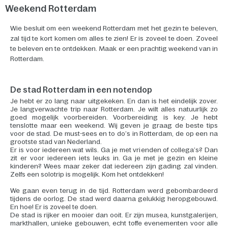
Weekend Rotterdam
Wie besluit om een weekend Rotterdam met het gezin te beleven,
zal tijd te kort komen om alles te zien! Er is zoveel te doen. Zoveel
te beleven en te ontdekken. Maak er een prachtig weekend van in
Rotterdam.
De stad Rotterdam in een notendop
Je hebt er zo lang naar uitgekeken. En dan is het eindelijk zover.
Je langverwachte trip naar Rotterdam. Je wilt alles natuurlijk zo
goed mogelijk voorbereiden. Voorbereiding is key. Je hebt
tenslotte maar een weekend. Wij geven je graag de beste tips
voor de stad. De must-sees en to do’s in Rotterdam, de op een na
grootste stad van Nederland.
Er is voor iedereen wat wils. Ga je met vrienden of collega’s? Dan
zit er voor iedereen iets leuks in. Ga je met je gezin en kleine
kinderen? Wees maar zeker dat iedereen zijn gading zal vinden.
Zelfs een solotrip is mogelijk. Kom het ontdekken!
We gaan even terug in de tijd. Rotterdam werd gebombardeerd
tijdens de oorlog. De stad werd daarna gelukkig heropgebouwd.
En hoe! Er is zoveel te doen.
De stad is rijker en mooier dan ooit. Er zijn musea, kunstgalerijen,
markthallen, unieke gebouwen, echt toffe evenementen voor alle