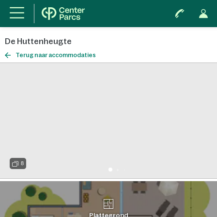
De Huttenheugte
Terug naar accommodaties
8
Plattegrond