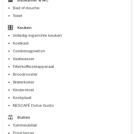
Badkamer & WC
Bad of douche
Toilet
Keuken
Volledig ingerichte keuken
Koelkast
Combimagnetron
Vaatwasser
Filterkoffiezetapparaat
Broodrooster
Waterkoker
Kinderstoel
Kookplaat
NESCAFÉ Dolce Gusto
Buiten
Tuinmeubilair
Privé terras