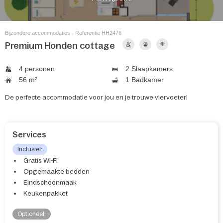
Bijzondere accommodaties - Referentie HH2476
Premium Honden cottage
4 personen
2 Slaapkamers
56 m²
1 Badkamer
De perfecte accommodatie voor jou en je trouwe viervoeter!
Services
Inclusief:
Gratis Wi-Fi
Opgemaakte bedden
Eindschoonmaak
Keukenpakket
Optioneel: